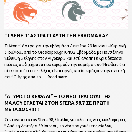
ΤΙ ΛΕΝΕ Τ’ ΑΣΤΡΑ ΓΙ ΑΥΤΗ ΤΗΝ ΕΒΔΟΜΑΔΑ?
Τι λένε τ’ άστρα για την εβδομάδα Δευτέρα 29 Ιουνίου – Κυριακή
5 Ιουλίου,, από το Oroskopos.gr. ΚΡΙΟΣ Εβδομάδα με Πανσέληνο
Έκλειψη Σελήνης στον Αιγόκερω και εσύ αγαπητέ Κριέ δέχεσαι
πιέσεις σε ζητήματα που αφορούν την καριέρα σου! Νιώθεις ότι
αδικείσαι ότι οι εξελίξεις είναι αργές και δοκιμάζουν την αντοχή
σου! Ο Άρης από το
… Read more
“ΑΓΥΡΙΣΤΟ ΚΕΦΑΛΙ” – ΤΟ ΝΕΟ ΤΡΑΓΟΥΔΙ ΤΗΣ
ΜΑΛΟΥ ΕΡΧΕΤΑΙ ΣΤΟΝ SFERA 98,7 ΣΕ ΠΡΩΤΗ
ΜΕΤΑΔΟΣΗ!! !!!
Συντονίσου στον Sfera 98,7 Iraklio, για όλες τις νέες κυκλοφορίες
!! Από τη Δευτέρα 29 Ιουνίου, το νέο τραγούδι της Μαλού,
“Αγύριστο Κεφάλι”, έρχεται στον Sfera 98,7 σε πρώτη μετάδοση