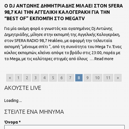
O DJ ΑΝΤΩΝΗΣ ΔΗΜΗΤΡΙΑΔΗΣ ΜΙΛΑΕΙ ΣΤΟΝ SFERA
98,7 ΚΑΙ ΤΗΝ ΑΓΓΕΛΙΚΗ ΚΑΛΟΓΕΡΑΚΗ ΓΙΑ ΤΗΝ
“BEST OF” ΕΚΠΟΜΠΗ ΣΤΟ MEGATV
Για μία ακόμη φορά ο γνωστός και αγαπημένος Dj Αντώνης
Δημητριάδης, μίλησε στην εκπομπή της Αγγελικής Καλογεράκη,
στον SFERA RADIO 98,7 Hrakleio, με αφορμή την τελευταία
εκπομπή “μένουμε σπίτι “, από τη συχνότητα του Mega Tv. Ένας
κύκλος εκπομπών, κλείνει απόψε το βράδυ στις 23:00, παρέα με
το Mega, με τις καλύτερες στιγμές από όλους
… Read more
«
1
2
3
4
5
6
7
8
9
10
11
»
ΑΚΟΥΣΤΕ LIVE
Loading ...
ΣΤΕΙΛΤΕ ΕΝΑ ΜΗΝΥΜΑ
Όνομα *