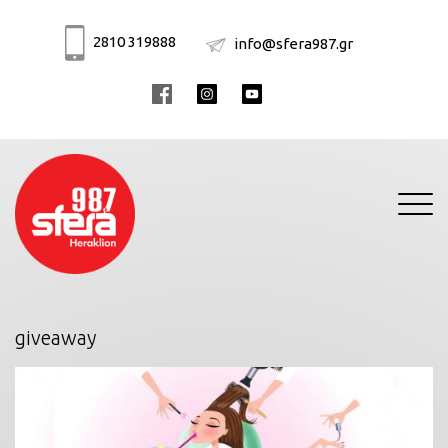
2810 319888
info@sfera987.gr
Toggle
navigati
giveaway