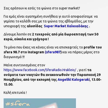
Σας αρέσουν κι εσάς τα ψώνια στο super market?
Για εμάς είναι αγαπημένη συνήθεια γι αυτό αποφασίσαμε να
γεμίσει το καλάθι σας με τα ψώνια της εβδομάδας, με την
υπογραφή της
αλυσίδας
Super Market Χαλκιαδάκης
.
Δίνουμε λοιπόν σε
2 τυχερούς από μία δωροεπιταγή των 50
ευρώ, εύκολα και γρήγορα !
Το μόνο που έχεις να κάνεις είναι να επισκεφτείς το
profile του
sfera 98.7 στο instagram
(sfera987
)
και να πάρεις μέρος στο
διαγωνισμό !!!
Μείνε συντονισμένος στον
https://www.facebook.com/SferaRadio.Hrakleio/
, γιατί
τα
ονόματα των νικητών θα ανακοινωθούν την Παρασκευή 29
Νοεμβρίου, από την εκπομπή της
Angeliki Kalogeraki
, 13.00-
15.00.
Καλή επιτυχία !