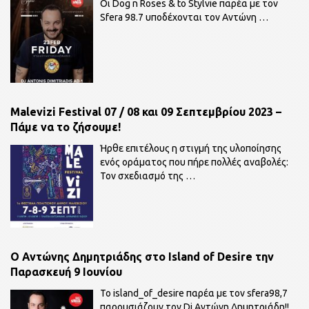
Οι Dog n Roses & to Stylvie παρέα με τον
Sfera 98.7 υποδέχονται τον Αντώνη
…
Malevizi Festival 07 / 08 και 09 Σεπτεμβρίου 2023 –
Πάμε να το ζήσουμε!
Ήρθε επιτέλους η στιγμή της υλοποίησης
ενός οράματος που πήρε πολλές αναβολές:
Τον σχεδιασμό της
…
O Αντώνης Δημητριάδης στο Island of Desire την
Παρασκευή 9 Ιουνίου
To island_of_desire παρέα με τον sfera98,7
παρουσιάζουν τον Dj Αντώνη Δημητριάδη!!