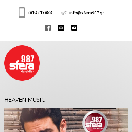
2810 319888
info@sfera987.gr
Toggle
navigati
HEAVEN MUSIC