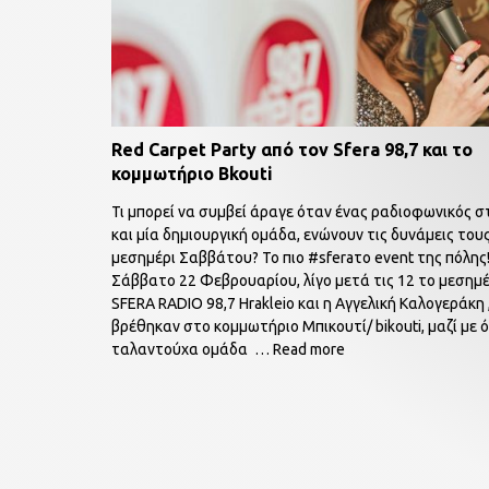
Red Carpet Party από τον Sfera 98,7 και το
κομμωτήριο Bkouti
Τι μπορεί να συμβεί άραγε όταν ένας ραδιοφωνικός 
και μία δημιουργική ομάδα, ενώνουν τις δυνάμεις του
μεσημέρι Σαββάτου? Το πιο #sferaτο event της πόλης
Σάββατο 22 Φεβρουαρίου, λίγο μετά τις 12 το μεσημέ
SFERA RADIO 98,7 Hrakleio και η Αγγελική Καλογεράκη 
βρέθηκαν στο κομμωτήριο Μπικουτί/ bikouti, μαζί με 
ταλαντούχα ομάδα
… Read more