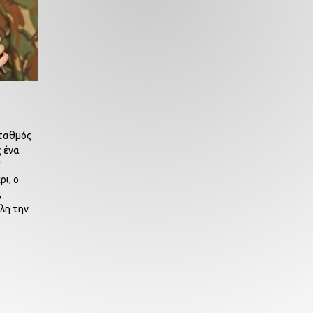
σταθμός
ς ένα
!
ρι, ο
,
όλη την