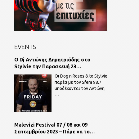
EVENTS
O Dj Αντώνης Δημητριάδης στο
Stylvie την Παρασκευή 23
Φεβρουαρίου παρέα με τον Sfera 98,7.
Οι Dog n Roses & to Stylvie
παρέα με τον Sfera 98.7
υποδέχονται τον Αντώνη
…
Malevizi Festival 07 / 08 και 09
Σεπτεμβρίου 2023 – Πάμε να το
ζήσουμε!