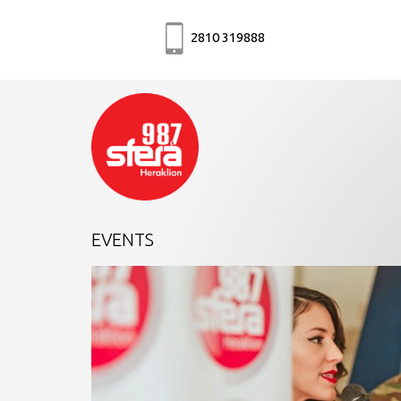
2810 319888
EVENTS