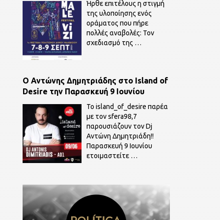
Ήρθε επιτέλους η στιγμή
της υλοποίησης ενός
οράματος που πήρε
πολλές αναβολές: Τον
σχεδιασμό της
…
O Αντώνης Δημητριάδης στο Island of
Desire την Παρασκευή 9 Ιουνίου
To island_of_desire παρέα
με τον sfera98,7
παρουσιάζουν τον Dj
Αντώνη Δημητριάδη!!
Παρασκευή 9 Ιουνίου
ετοιμαστείτε
…