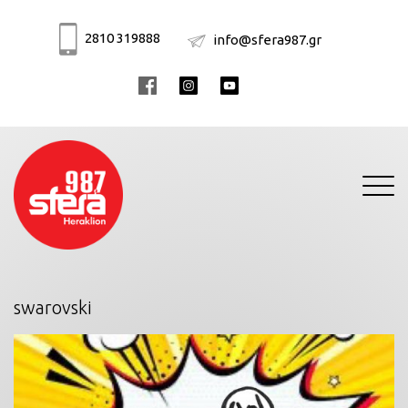
2810 319888
info@sfera987.gr
Toggle
navigati
swarovski