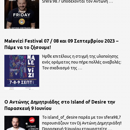
Sfera 98.7 υποδέχονται τον Αντώνη
…
Malevizi Festival 07 / 08 και 09 Σεπτεμβρίου 2023 –
Πάμε να το ζήσουμε!
Ήρθε επιτέλους η στιγμή της υλοποίησης
ενός οράματος που πήρε πολλές αναβολές:
Τον σχεδιασμό της
…
O Αντώνης Δημητριάδης στο Island of Desire την
Παρασκευή 9 Ιουνίου
To island_of_desire παρέα με τον sfera98,7
παρουσιάζουν τον Dj Αντώνη Δημητριάδη!!
Παρασκευή 9 Ιουνίου ετοιμαστείτε
…