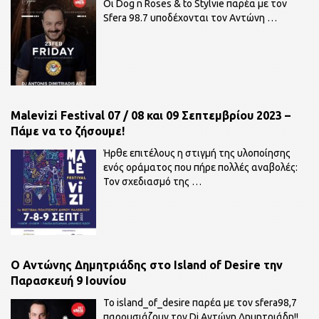
Οι Dog n Roses & to Stylvie παρέα με τον
Sfera 98.7 υποδέχονται τον Αντώνη
…
Malevizi Festival 07 / 08 και 09 Σεπτεμβρίου 2023 –
Πάμε να το ζήσουμε!
Ήρθε επιτέλους η στιγμή της υλοποίησης
ενός οράματος που πήρε πολλές αναβολές:
Τον σχεδιασμό της
…
O Αντώνης Δημητριάδης στο Island of Desire την
Παρασκευή 9 Ιουνίου
To island_of_desire παρέα με τον sfera98,7
παρουσιάζουν τον Dj Αντώνη Δημητριάδη!!