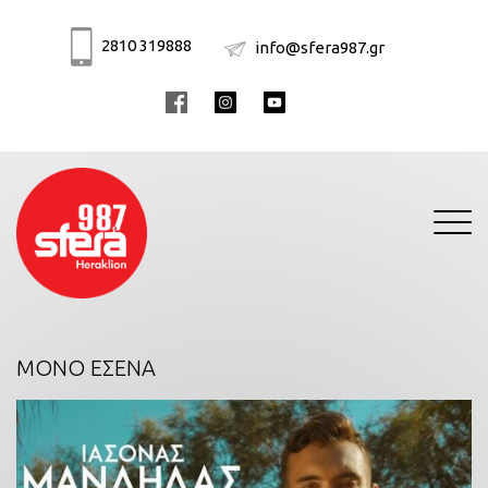
2810 319888
info@sfera987.gr
Toggle
navigati
ΜΟΝΟ ΕΣΕΝΑ