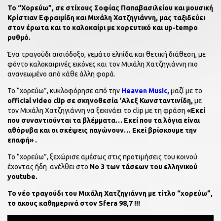
Το “Χορεύω”, σε στίχους Σοφίας Παπαβασιλείου και μουσική
Κρίστιαν Εφραιμίδη και Μιχάλη Χατζηγιάννη, μας ταξιδεύει
στον έρωτα και το καλοκαίρι με χορευτικό και up-tempo
ρυθμό.
Ένα τραγούδι αισιόδοξο, γεμάτο ελπίδα και θετική διάθεση, με
φόντο καλοκαιρινές εικόνες και τον Μιχάλη Χατζηγιάννη πιο
ανανεωμένο από κάθε άλλη φορά.
Το “χορεύω”, κυκλοφόρησε από την
Heaven Music,
μαζί με το
official video clip σε σκηνοθεσία ‘Αλεξ Κωνσταντινίδη,
με
τον Μιχάλη Χατζηγιάννη να ξεκινάει το clip με τη φράση
«Εκεί
που συναντιούνται τα βλέμματα… Εκεί που τα λόγια είναι
αθόρυβα και οι σκέψεις παγώνουν… Εκεί βρίσκουμε την
επαφή» .
Το “χορεύω”, ξεχώρισε αμέσως στις προτιμήσεις του κοινού
έχοντας ήδη ανέλθει στο
Νο 3 των τάσεων του ελληνικού
youtube.
Το νέο τραγούδι του Μιχάλη Χατζηγιάννη με τίτλο “χορεύω”,
το ακους καθημερινά στον Sfera 98,7 !!!