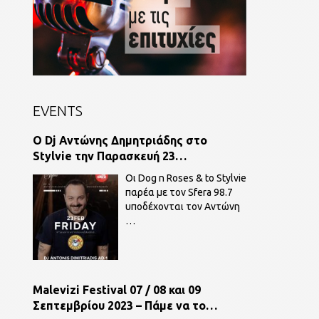
EVENTS
O Dj Αντώνης Δημητριάδης στο
Stylvie την Παρασκευή 23
Φεβρουαρίου παρέα με τον Sfera 98,7.
Οι Dog n Roses & to Stylvie
παρέα με τον Sfera 98.7
υποδέχονται τον Αντώνη
…
Malevizi Festival 07 / 08 και 09
Σεπτεμβρίου 2023 – Πάμε να το