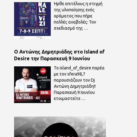
ζήσουμε!
Ήρθε επιτέλους η στιγμή
της υλοποίησης ενός
οράματος που πήρε
πολλές αναβολές: Τον
σχεδιασμό της
…
O Αντώνης Δημητριάδης στο Island of
Desire την Παρασκευή 9 Ιουνίου
To island_of_desire παρέα
με τον sfera98,7
παρουσιάζουν τον Dj
Αντώνη Δημητριάδη!!
Παρασκευή 9 Ιουνίου
ετοιμαστείτε
…