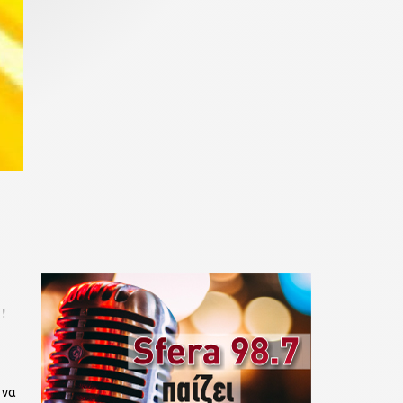
!
 να