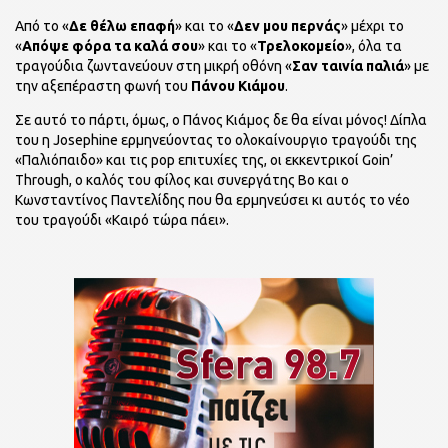
Από το «
Δε θέλω επαφή
» και το «
Δεν μου περνάς
» μέχρι το
«
Απόψε φόρα τα καλά σου
» και το «
Τρελοκομείο
», όλα τα
τραγούδια ζωντανεύουν στη μικρή οθόνη «
Σαν ταινία παλιά
» με
την αξεπέραστη φωνή του
Πάνου Κιάμου
.
Σε αυτό το πάρτι, όμως, ο Πάνος Κιάμος δε θα είναι μόνος! Δίπλα
του η Josephine ερμηνεύοντας το ολοκαίνουργιο τραγούδι της
«Παλιόπαιδο» και τις pop επιτυχίες της, οι εκκεντρικοί Goin’
Through, ο καλός του φίλος και συνεργάτης Bo και ο
Κωνσταντίνος Παντελίδης που θα ερμηνεύσει κι αυτός το νέο
του τραγούδι «Καιρό τώρα πάει».