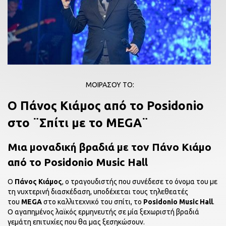
ΜΟΙΡΑΣΟΥ ΤΟ:
Ο Πάνος Κιάμος από το Posidonio
στο ¨Σπίτι με το MEGA¨
Mια μοναδική βραδιά με τον Πάνο Κιάμο
από το Posidonio Music Hall
Ο
Πάνος Κιάμος
, ο τραγουδιστής που συνέδεσε το όνομα του με
τη νυχτερινή διασκέδαση, υποδέχεται τους τηλεθεατές
του
MEGA
στο καλλιτεχνικό του σπίτι, το
Posidonio
Music Hall
.
O αγαπημένος λαϊκός ερμηνευτής σε μία ξεχωριστή βραδιά
γεμάτη επιτυχίες που θα μας ξεσηκώσουν.