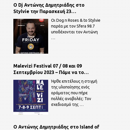
O Dj Αντώνης Δημητριάδης στο
Stylvie την Παρασκευή 23
Φεβρουαρίου παρέα με τον Sfera 98,7.
Οι Dog n Roses & to Stylvie
παρέα με τον Sfera 98.7
υποδέχονται τον Αντώνη
…
Malevizi Festival 07 / 08 και 09
Σεπτεμβρίου 2023 – Πάμε να το
ζήσουμε!
Ήρθε επιτέλους η στιγμή
της υλοποίησης ενός
οράματος που πήρε
πολλές αναβολές: Τον
σχεδιασμό της
…
O Αντώνης Δημητριάδης στο Island of