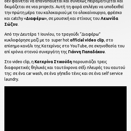
δεν φαίνεται να επαναπαύεται και συνεχώς πειραματίζεται και
δκιμάζεται σε νεα projects. Αυτή τη φορά επιλέγει να υποδεχθεί
την πρώτη μέρα του καλοκαιριού με το ολοκαίνουργιο, φρέσκο
και catchy «
Διαφέρω
», σε μουσική και στίχους του
Λεωνίδα
Σώζου
.
Από την Δευτέρα 1 Ιουνίου, το τραγούδι “Διαφέρω”
κυκλοφόρησε μαζί με το super hot
official video
clip
, στο
επίσημο κανάλι της Κατερίνας στο YouTube, σε σκηνοθεσία του
επί χρόνια στενού συνεργάτη της
Γιάννη Παπαδάκου
.
Στο video clip, η
Κατερίνα Στικούδη
παρουσιάζει τρεις
διαφορετικές θηλυκές και ταυτόχρονα σέξι πλευρές του εαυτού
της: σε ένα car wash, σε ένα γήπεδο τένις και σε ένα self service
laundry.